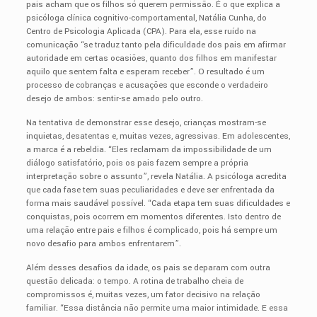
pais acham que os filhos só querem permissão. É o que explica a
psicóloga clínica cognitivo-comportamental, Natália Cunha, do
Centro de Psicologia Aplicada (CPA). Para ela, esse ruído na
comunicação “se traduz tanto pela dificuldade dos pais em afirmar
autoridade em certas ocasiões, quanto dos filhos em manifestar
aquilo que sentem falta e esperam receber”. O resultado é um
processo de cobranças e acusações que esconde o verdadeiro
desejo de ambos: sentir-se amado pelo outro.
Na tentativa de demonstrar esse desejo, crianças mostram-se
inquietas, desatentas e, muitas vezes, agressivas. Em adolescentes,
a marca é a rebeldia. “Eles reclamam da impossibilidade de um
diálogo satisfatório, pois os pais fazem sempre a própria
interpretação sobre o assunto”, revela Natália. A psicóloga acredita
que cada fase tem suas peculiaridades e deve ser enfrentada da
forma mais saudável possível. “Cada etapa tem suas dificuldades e
conquistas, pois ocorrem em momentos diferentes. Isto dentro de
uma relação entre pais e filhos é complicado, pois há sempre um
novo desafio para ambos enfrentarem”.
Além desses desafios da idade, os pais se deparam com outra
questão delicada: o tempo. A rotina de trabalho cheia de
compromissos é, muitas vezes, um fator decisivo na relação
familiar. “Essa distância não permite uma maior intimidade. E essa