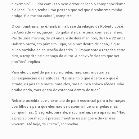
o exemplo”. E lidar com isso sem deixar de lado o companheirismo
é o ideal. “Hoje, tenho uma pessoa que sei que é realmente minha
amiga. É a melhor coisa”, completa.
O companheirismo é, também, a base da relação de Roberto José
de Andrade Filho, garçom do gabinete da reitoria, com seus filhos.
Pai de uma menina, de 20 anos, e de dois meninos, de 16 e 22 anos,
Roberto preza, em primeiro lugar, pela paz dentro de casa, já que
cuida sozinho da educação dos três. “É importante o respeito entre
eles, o respeito pelo espaço do outro. A convivência tem que ser
pacífica”, explica.
Para ele, o papel do pai não é proibir, mas, sim, mostrar as
conseqüências das atitudes. “Eu ensino o que é certo e o que é
errado, eu passo a moral para eles, mas nunca coloco rédeas. Não
proíbo nada, mas gosto de estar por dentro de tudo”.
Roberto acredita que o exemplo do pai é essencial para a formação
dos filhos e para que eles não se deixem influenciar pelas más
companhias. O segredo, para ele, é aconselhar, sem apavorar. “Não
é preciso pôr medo, é preciso mostrar os perigos e deixar eles
viverem. Até hoje, deu certo”, aconselha.