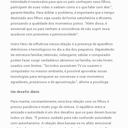
intimidade é necessária para que os pais conheçam seus filhos,
participem de suas vidas e saibam como e o que falar com eles”,
garante Natália. Para driblar o problema, é importante que o tempo
destinado aos filhos seja usado de forma satisfatória e eficiente,
priorizando a qualidade dos momentos juntos. “Além disso, é
essencial que os pais tenham a consciência de não suprir essa
ausência com presentes e permissividade”.
Outro fator de influência nessa relação é a presença de aparelhos
eletrônicos e tecnológicos no dia a dia dos pequenos. Dependendo
da estrutura familiar, televisão, videogame, celular e computador
podem fazer surgir verdadeiros abismos na família, se não forem
usados com limites. “Se todos assistirem TV ou usarem o
computador no mesmo ambiente, é possível aproveitar essas
tecnologias para enriquecer as conversas e criar momentos
agradáveis, prazerosos e de aproximação”, afirma a psicóloga.
Um desafio diário
Para manter, constantemente, uma boa relação com os filhos é
preciso paciência e muito jogo de cintura. O equilíbrio entre a
amizade e autoridade é um dos desafios que os pais devem buscar
todos os dias. “É preciso cuidado para não confundir autoridade
com autoritarismo. A relação deve basear-se no afeto emocional