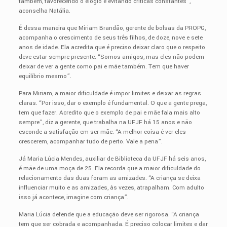
também, favorecendo o elogio e evitando críticas constantes”,
aconselha Natália.
É dessa maneira que Miriam Brandão, gerente de bolsas da PROPG,
acompanha o crescimento de seus três filhos, de doze, nove e sete
anos de idade. Ela acredita que é preciso deixar claro que o respeito
deve estar sempre presente. “Somos amigos, mas eles não podem
deixar de ver a gente como pai e mãe também. Tem que haver
equilíbrio mesmo”.
Para Miriam, a maior dificuldade é impor limites e deixar as regras
claras. “Por isso, dar o exemplo é fundamental. O que a gente prega,
tem que fazer. Acredito que o exemplo de pai e mãe fala mais alto
sempre”, diz a gerente, que trabalha na UFJF há 15 anos e não
esconde a satisfação em ser mãe. “A melhor coisa é ver eles
crescerem, acompanhar tudo de perto. Vale a pena”.
Já Maria Lúcia Mendes, auxiliar de Biblioteca da UFJF há seis anos,
é mãe de uma moça de 25. Ela recorda que a maior dificuldade do
relacionamento das duas foram as amizades. “A criança se deixa
influenciar muito e as amizades, às vezes, atrapalham. Com adulto
isso já acontece, imagine com criança”.
Maria Lúcia defende que a educação deve ser rigorosa. “A criança
tem que ser cobrada e acompanhada. É preciso colocar limites e dar